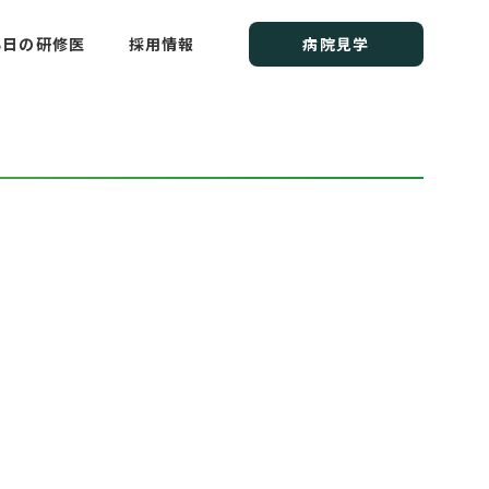
研修センター
る日の研修医
採用情報
病院見学