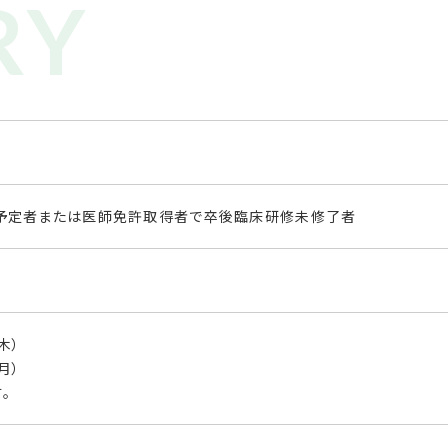
験予定者または医師免許取得者で卒後臨床研修未修了者
木）
月）
。