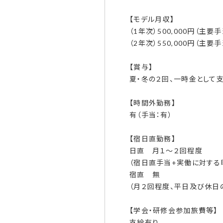
【モデル月収】
（1年次）500,000円（主要
（2年次）550,000円（主要
【賞与】
夏・冬の２回、一時金として
【時間外勤務】
有（手当：有）
【宿日直勤務】
日直 月１～２回程度
（宿日直手当+実働に対する
宿直 無
（月２回程度、平日及び休日の
【学会・研修会参加旅費等】
支給有り