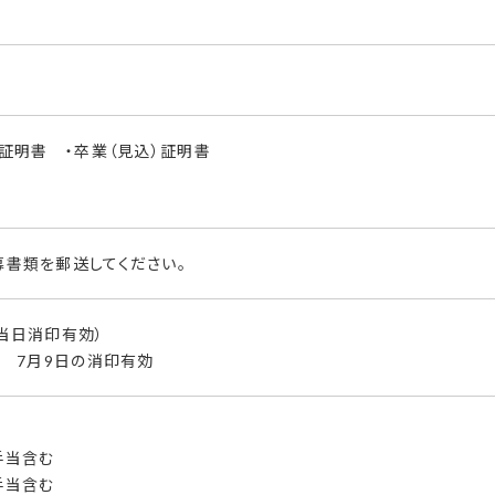
績証明書 ・卒業（見込）証明書
書類を郵送してください。
当日消印有効）
合 7月9日の消印有効
整手当含む
整手当含む