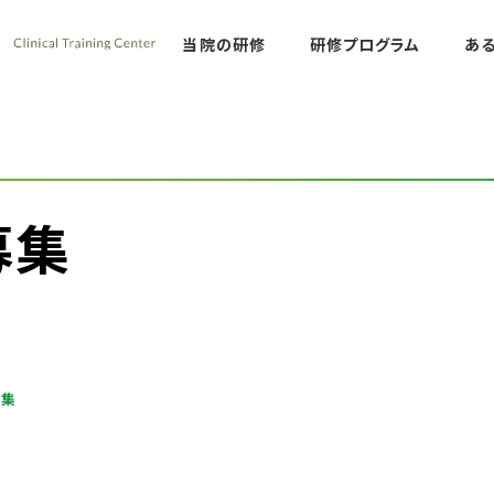
熊本労災病院 臨床
当院の研修
研修プログラム
あ
募集
募集