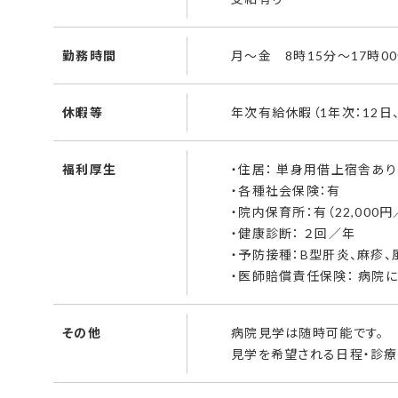
勤務時間
月～金 8時15分～17時00
休暇等
年次有給休暇（1年次：12日、
福利厚生
・住居： 単身用借上宿舎あり
・各種社会保険：有
・院内保育所：有（22,000円
・健康診断： ２回／年
・予防接種：B型肝炎、麻疹、
・医師賠償責任保険： 病院
その他
病院見学は随時可能です。
見学を希望される日程・診療