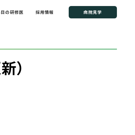
研修センター
る日の研修医
採用情報
病院見学
新）