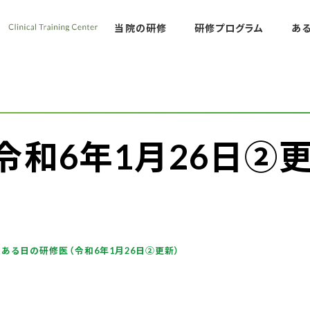
熊本労災病院 臨床
当院の研修
研修プログラム
あ
令和6年1月26日➁更
ある日の研修医（令和6年1月26日➁更新）