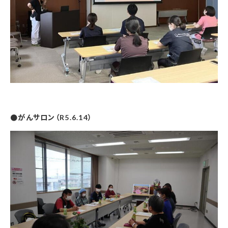
●がんサロン（R5.6.14）